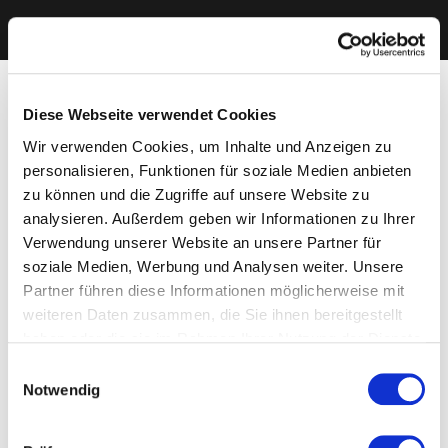
Diese Webseite verwendet Cookies
Wir verwenden Cookies, um Inhalte und Anzeigen zu
personalisieren, Funktionen für soziale Medien anbieten
zu können und die Zugriffe auf unsere Website zu
analysieren. Außerdem geben wir Informationen zu Ihrer
Verwendung unserer Website an unsere Partner für
soziale Medien, Werbung und Analysen weiter. Unsere
Partner führen diese Informationen möglicherweise mit
weiteren Daten zusammen, die Sie ihnen bereitgestellt
haben oder die sie im Rahmen Ihrer Nutzung der Dienste
gesammelt haben. Sie geben Einwilligung zu unseren
Einwilligungsauswahl
Cookies, wenn Sie unsere Webseite weiterhin nutzen.
Notwendig