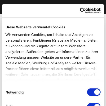
Diese Webseite verwendet Cookies
Wir verwenden Cookies, um Inhalte und Anzeigen zu
personalisieren, Funktionen für soziale Medien anbieten
zu können und die Zugriffe auf unsere Website zu
analysieren. Außerdem geben wir Informationen zu Ihrer
Verwendung unserer Website an unsere Partner für
soziale Medien, Werbung und Analysen weiter. Unsere
Partner führen diese Informationen möglicherweise mit
weiteren Daten zusammen, die Sie ihnen bereitgestellt
haben oder die sie im Rahmen Ihrer Nutzung der Dienste
gesammelt haben. Sie geben Einwilligung zu unseren
Einwilligungsauswahl
Cookies, wenn Sie unsere Webseite weiterhin nutzen.
Notwendig