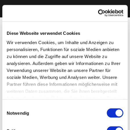
Diese Webseite verwendet Cookies
Wir verwenden Cookies, um Inhalte und Anzeigen zu
personalisieren, Funktionen für soziale Medien anbieten
zu können und die Zugriffe auf unsere Website zu
analysieren. Außerdem geben wir Informationen zu Ihrer
Verwendung unserer Website an unsere Partner für
soziale Medien, Werbung und Analysen weiter. Unsere
Partner führen diese Informationen möglicherweise mit
weiteren Daten zusammen, die Sie ihnen bereitgestellt
haben oder die sie im Rahmen Ihrer Nutzung der Dienste
gesammelt haben. Sie geben Einwilligung zu unseren
Einwilligungsauswahl
Cookies, wenn Sie unsere Webseite weiterhin nutzen.
Notwendig