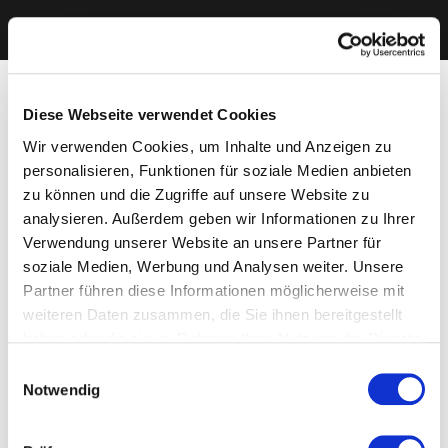
Diese Webseite verwendet Cookies
Wir verwenden Cookies, um Inhalte und Anzeigen zu
personalisieren, Funktionen für soziale Medien anbieten
zu können und die Zugriffe auf unsere Website zu
analysieren. Außerdem geben wir Informationen zu Ihrer
Verwendung unserer Website an unsere Partner für
soziale Medien, Werbung und Analysen weiter. Unsere
Partner führen diese Informationen möglicherweise mit
weiteren Daten zusammen, die Sie ihnen bereitgestellt
haben oder die sie im Rahmen Ihrer Nutzung der Dienste
gesammelt haben. Sie geben Einwilligung zu unseren
Einwilligungsauswahl
Cookies, wenn Sie unsere Webseite weiterhin nutzen.
Notwendig