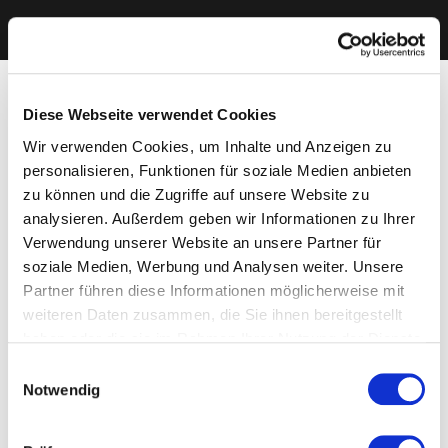
Diese Webseite verwendet Cookies
Wir verwenden Cookies, um Inhalte und Anzeigen zu
personalisieren, Funktionen für soziale Medien anbieten
zu können und die Zugriffe auf unsere Website zu
analysieren. Außerdem geben wir Informationen zu Ihrer
Verwendung unserer Website an unsere Partner für
soziale Medien, Werbung und Analysen weiter. Unsere
Partner führen diese Informationen möglicherweise mit
weiteren Daten zusammen, die Sie ihnen bereitgestellt
haben oder die sie im Rahmen Ihrer Nutzung der Dienste
gesammelt haben. Sie geben Einwilligung zu unseren
Einwilligungsauswahl
Cookies, wenn Sie unsere Webseite weiterhin nutzen.
Notwendig