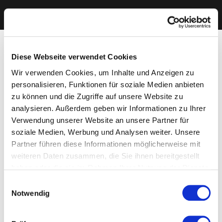
Diese Webseite verwendet Cookies
Wir verwenden Cookies, um Inhalte und Anzeigen zu
personalisieren, Funktionen für soziale Medien anbieten
zu können und die Zugriffe auf unsere Website zu
analysieren. Außerdem geben wir Informationen zu Ihrer
Verwendung unserer Website an unsere Partner für
soziale Medien, Werbung und Analysen weiter. Unsere
Partner führen diese Informationen möglicherweise mit
weiteren Daten zusammen, die Sie ihnen bereitgestellt
haben oder die sie im Rahmen Ihrer Nutzung der Dienste
gesammelt haben. Sie geben Einwilligung zu unseren
Einwilligungsauswahl
Cookies, wenn Sie unsere Webseite weiterhin nutzen.
Notwendig