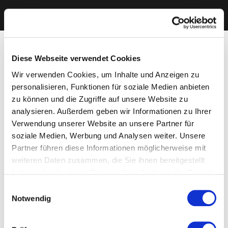
Diese Webseite verwendet Cookies
Wir verwenden Cookies, um Inhalte und Anzeigen zu
personalisieren, Funktionen für soziale Medien anbieten
zu können und die Zugriffe auf unsere Website zu
analysieren. Außerdem geben wir Informationen zu Ihrer
Verwendung unserer Website an unsere Partner für
soziale Medien, Werbung und Analysen weiter. Unsere
Partner führen diese Informationen möglicherweise mit
weiteren Daten zusammen, die Sie ihnen bereitgestellt
haben oder die sie im Rahmen Ihrer Nutzung der Dienste
gesammelt haben. Sie geben Einwilligung zu unseren
Einwilligungsauswahl
Cookies, wenn Sie unsere Webseite weiterhin nutzen.
Notwendig