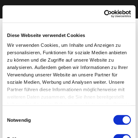
Diese Webseite verwendet Cookies
Wir verwenden Cookies, um Inhalte und Anzeigen zu
personalisieren, Funktionen für soziale Medien anbieten
zu können und die Zugriffe auf unsere Website zu
analysieren. Außerdem geben wir Informationen zu Ihrer
Verwendung unserer Website an unsere Partner für
soziale Medien, Werbung und Analysen weiter. Unsere
Partner führen diese Informationen möglicherweise mit
weiteren Daten zusammen, die Sie ihnen bereitgestellt
haben oder die sie im Rahmen Ihrer Nutzung der Dienste
gesammelt haben. Sie geben Einwilligung zu unseren
Einwilligungsauswahl
Cookies, wenn Sie unsere Webseite weiterhin nutzen.
Notwendig