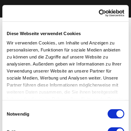
Diese Webseite verwendet Cookies
Wir verwenden Cookies, um Inhalte und Anzeigen zu
personalisieren, Funktionen für soziale Medien anbieten
zu können und die Zugriffe auf unsere Website zu
analysieren. Außerdem geben wir Informationen zu Ihrer
Verwendung unserer Website an unsere Partner für
soziale Medien, Werbung und Analysen weiter. Unsere
Partner führen diese Informationen möglicherweise mit
weiteren Daten zusammen, die Sie ihnen bereitgestellt
haben oder die sie im Rahmen Ihrer Nutzung der Dienste
gesammelt haben. Sie geben Einwilligung zu unseren
Einwilligungsauswahl
Cookies, wenn Sie unsere Webseite weiterhin nutzen.
Notwendig