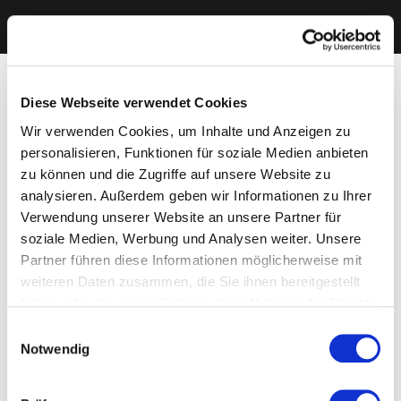
Diese Webseite verwendet Cookies
Wir verwenden Cookies, um Inhalte und Anzeigen zu
personalisieren, Funktionen für soziale Medien anbieten
zu können und die Zugriffe auf unsere Website zu
analysieren. Außerdem geben wir Informationen zu Ihrer
Verwendung unserer Website an unsere Partner für
soziale Medien, Werbung und Analysen weiter. Unsere
Partner führen diese Informationen möglicherweise mit
weiteren Daten zusammen, die Sie ihnen bereitgestellt
haben oder die sie im Rahmen Ihrer Nutzung der Dienste
gesammelt haben. Sie geben Einwilligung zu unseren
Einwilligungsauswahl
Cookies, wenn Sie unsere Webseite weiterhin nutzen.
Notwendig