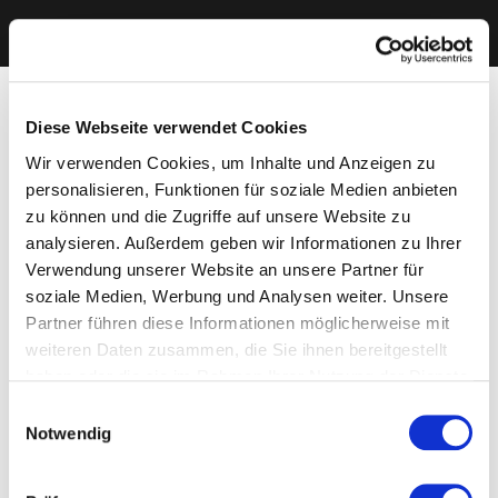
Diese Webseite verwendet Cookies
Wir verwenden Cookies, um Inhalte und Anzeigen zu
personalisieren, Funktionen für soziale Medien anbieten
zu können und die Zugriffe auf unsere Website zu
analysieren. Außerdem geben wir Informationen zu Ihrer
Verwendung unserer Website an unsere Partner für
soziale Medien, Werbung und Analysen weiter. Unsere
Partner führen diese Informationen möglicherweise mit
weiteren Daten zusammen, die Sie ihnen bereitgestellt
haben oder die sie im Rahmen Ihrer Nutzung der Dienste
gesammelt haben. Sie geben Einwilligung zu unseren
Einwilligungsauswahl
Cookies, wenn Sie unsere Webseite weiterhin nutzen.
Notwendig