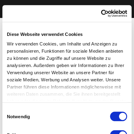
Diese Webseite verwendet Cookies
Wir verwenden Cookies, um Inhalte und Anzeigen zu
personalisieren, Funktionen für soziale Medien anbieten
zu können und die Zugriffe auf unsere Website zu
analysieren. Außerdem geben wir Informationen zu Ihrer
Verwendung unserer Website an unsere Partner für
soziale Medien, Werbung und Analysen weiter. Unsere
Partner führen diese Informationen möglicherweise mit
weiteren Daten zusammen, die Sie ihnen bereitgestellt
haben oder die sie im Rahmen Ihrer Nutzung der Dienste
gesammelt haben. Sie geben Einwilligung zu unseren
Einwilligungsauswahl
Cookies, wenn Sie unsere Webseite weiterhin nutzen.
Notwendig