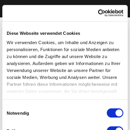
Diese Webseite verwendet Cookies
Wir verwenden Cookies, um Inhalte und Anzeigen zu
personalisieren, Funktionen für soziale Medien anbieten
zu können und die Zugriffe auf unsere Website zu
analysieren. Außerdem geben wir Informationen zu Ihrer
Verwendung unserer Website an unsere Partner für
soziale Medien, Werbung und Analysen weiter. Unsere
Partner führen diese Informationen möglicherweise mit
weiteren Daten zusammen, die Sie ihnen bereitgestellt
haben oder die sie im Rahmen Ihrer Nutzung der Dienste
gesammelt haben. Sie geben Einwilligung zu unseren
Einwilligungsauswahl
Cookies, wenn Sie unsere Webseite weiterhin nutzen.
Notwendig