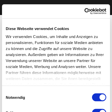
Diese Webseite verwendet Cookies
Wir verwenden Cookies, um Inhalte und Anzeigen zu
personalisieren, Funktionen für soziale Medien anbieten
zu können und die Zugriffe auf unsere Website zu
analysieren. Außerdem geben wir Informationen zu Ihrer
Verwendung unserer Website an unsere Partner für
soziale Medien, Werbung und Analysen weiter. Unsere
Partner führen diese Informationen möglicherweise mit
weiteren Daten zusammen, die Sie ihnen bereitgestellt
haben oder die sie im Rahmen Ihrer Nutzung der Dienste
gesammelt haben. Sie geben Einwilligung zu unseren
Einwilligungsauswahl
Cookies, wenn Sie unsere Webseite weiterhin nutzen.
Notwendig