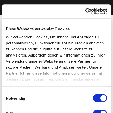
Diese Webseite verwendet Cookies
Wir verwenden Cookies, um Inhalte und Anzeigen zu
personalisieren, Funktionen für soziale Medien anbieten
zu können und die Zugriffe auf unsere Website zu
analysieren. Außerdem geben wir Informationen zu Ihrer
Verwendung unserer Website an unsere Partner für
soziale Medien, Werbung und Analysen weiter. Unsere
Partner führen diese Informationen möglicherweise mit
weiteren Daten zusammen, die Sie ihnen bereitgestellt
haben oder die sie im Rahmen Ihrer Nutzung der Dienste
gesammelt haben. Sie geben Einwilligung zu unseren
Einwilligungsauswahl
Cookies, wenn Sie unsere Webseite weiterhin nutzen.
Notwendig