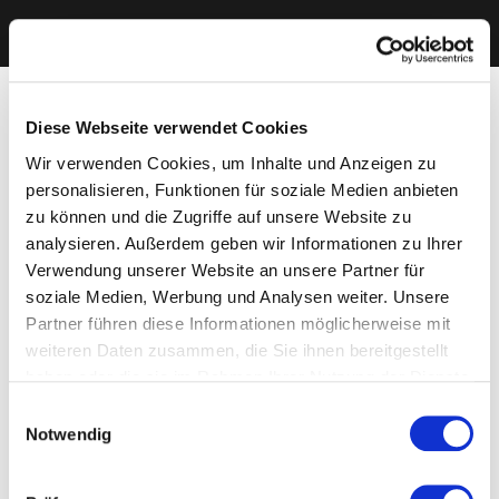
Diese Webseite verwendet Cookies
Wir verwenden Cookies, um Inhalte und Anzeigen zu
personalisieren, Funktionen für soziale Medien anbieten
zu können und die Zugriffe auf unsere Website zu
analysieren. Außerdem geben wir Informationen zu Ihrer
Verwendung unserer Website an unsere Partner für
soziale Medien, Werbung und Analysen weiter. Unsere
Partner führen diese Informationen möglicherweise mit
weiteren Daten zusammen, die Sie ihnen bereitgestellt
haben oder die sie im Rahmen Ihrer Nutzung der Dienste
gesammelt haben. Sie geben Einwilligung zu unseren
Einwilligungsauswahl
Cookies, wenn Sie unsere Webseite weiterhin nutzen.
Notwendig