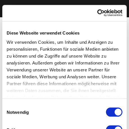
Diese Webseite verwendet Cookies
Wir verwenden Cookies, um Inhalte und Anzeigen zu
personalisieren, Funktionen für soziale Medien anbieten
zu können und die Zugriffe auf unsere Website zu
analysieren. Außerdem geben wir Informationen zu Ihrer
Verwendung unserer Website an unsere Partner für
soziale Medien, Werbung und Analysen weiter. Unsere
Partner führen diese Informationen möglicherweise mit
weiteren Daten zusammen, die Sie ihnen bereitgestellt
haben oder die sie im Rahmen Ihrer Nutzung der Dienste
gesammelt haben. Sie geben Einwilligung zu unseren
Einwilligungsauswahl
Cookies, wenn Sie unsere Webseite weiterhin nutzen.
Notwendig