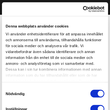
Denna webbplats använder cookies
Vi använder enhetsidentifierare för att anpassa innehållet
och annonserna till användarna, tillhandahålla funktioner
för sociala medier och analysera vår trafik. Vi
vidarebefordrar även sådana identifierare och annan
information från din enhet till de sociala medier och
annons- och analysföretag som vi samarbetar med.
Dessa kan i sin tur kombinera informationen med annan
information som du har tillhandahållit eller som de har
samlat in när du har använt deras tjänster. Du godkänner
våra cookies vid fortsatt användande av vår webbplats.
Samtyckesval
Nödvändig
Inställningar