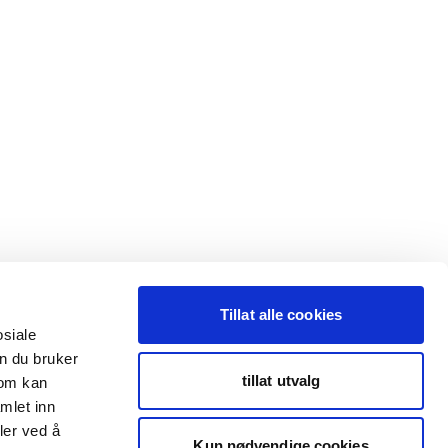
Tillat alle cookies
osiale
n du bruker
tillat utvalg
som kan
mlet inn
ler ved å
Kun nødvendige cookies