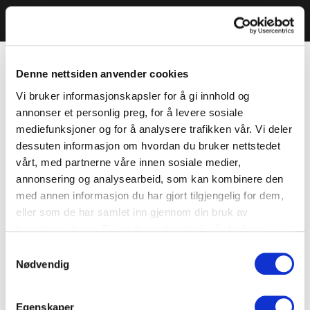
Denne nettsiden anvender cookies
Vi bruker informasjonskapsler for å gi innhold og
annonser et personlig preg, for å levere sosiale
mediefunksjoner og for å analysere trafikken vår. Vi deler
dessuten informasjon om hvordan du bruker nettstedet
vårt, med partnerne våre innen sosiale medier,
annonsering og analysearbeid, som kan kombinere den
med annen informasjon du har gjort tilgjengelig for dem,
eller som de har samlet inn gjennom din bruk av
tjenestene deres. Du godtar automatisk vår bruk av
informasjonskapsler ved å bruke nettstedet vårt.
Samtykkevalg
Nødvendig
Egenskaper