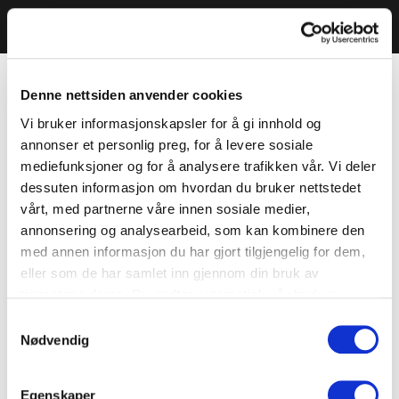
Denne nettsiden anvender cookies
Vi bruker informasjonskapsler for å gi innhold og
annonser et personlig preg, for å levere sosiale
mediefunksjoner og for å analysere trafikken vår. Vi deler
dessuten informasjon om hvordan du bruker nettstedet
vårt, med partnerne våre innen sosiale medier,
annonsering og analysearbeid, som kan kombinere den
med annen informasjon du har gjort tilgjengelig for dem,
eller som de har samlet inn gjennom din bruk av
tjenestene deres. Du godtar automatisk vår bruk av
informasjonskapsler ved å bruke nettstedet vårt.
Samtykkevalg
Nødvendig
Egenskaper