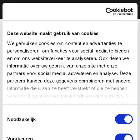
Deze website maakt gebruik van cookies
We gebruiken cookies om content en advertenties te
personaliseren, om functies voor social media te bieden
en om ons websiteverkeer te analyseren. Ook delen we
informatie over uw gebruik van onze site met onze
partners voor social media, adverteren en analyse. Deze
partners kunnen deze gegevens combineren met andere
informatie die u aan ze heeft verstrekt of die ze hebben
verzameld op basis van uw gebruik van hun services. U
gaat akkoord met onze cookies als u onze website blijft
gebruiken.
Toestemmingsselectie
Noodzakelijk
Voorkeuren