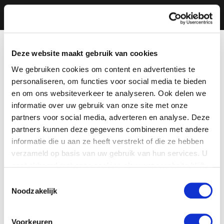
Deze website maakt gebruik van cookies
We gebruiken cookies om content en advertenties te
personaliseren, om functies voor social media te bieden
en om ons websiteverkeer te analyseren. Ook delen we
informatie over uw gebruik van onze site met onze
partners voor social media, adverteren en analyse. Deze
partners kunnen deze gegevens combineren met andere
informatie die u aan ze heeft verstrekt of die ze hebben
verzameld op basis van uw gebruik van hun services. U
gaat akkoord met onze cookies als u onze website blijft
gebruiken.
Toestemmingsselectie
Noodzakelijk
Voorkeuren