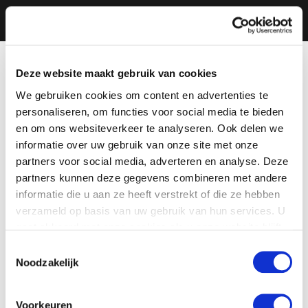
Deze website maakt gebruik van cookies
We gebruiken cookies om content en advertenties te
personaliseren, om functies voor social media te bieden
en om ons websiteverkeer te analyseren. Ook delen we
informatie over uw gebruik van onze site met onze
partners voor social media, adverteren en analyse. Deze
partners kunnen deze gegevens combineren met andere
informatie die u aan ze heeft verstrekt of die ze hebben
verzameld op basis van uw gebruik van hun services. U
gaat akkoord met onze cookies als u onze website blijft
gebruiken.
Toestemmingsselectie
Noodzakelijk
Voorkeuren