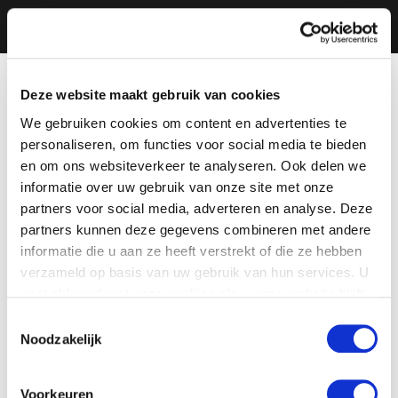
Deze website maakt gebruik van cookies
We gebruiken cookies om content en advertenties te
personaliseren, om functies voor social media te bieden
en om ons websiteverkeer te analyseren. Ook delen we
informatie over uw gebruik van onze site met onze
partners voor social media, adverteren en analyse. Deze
partners kunnen deze gegevens combineren met andere
informatie die u aan ze heeft verstrekt of die ze hebben
verzameld op basis van uw gebruik van hun services. U
gaat akkoord met onze cookies als u onze website blijft
gebruiken.
Toestemmingsselectie
Noodzakelijk
Voorkeuren