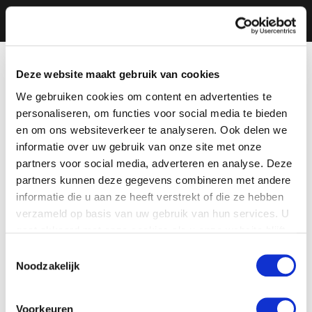
Deze website maakt gebruik van cookies
We gebruiken cookies om content en advertenties te
personaliseren, om functies voor social media te bieden
en om ons websiteverkeer te analyseren. Ook delen we
informatie over uw gebruik van onze site met onze
partners voor social media, adverteren en analyse. Deze
partners kunnen deze gegevens combineren met andere
informatie die u aan ze heeft verstrekt of die ze hebben
verzameld op basis van uw gebruik van hun services. U
gaat akkoord met onze cookies als u onze website blijft
gebruiken.
Toestemmingsselectie
Noodzakelijk
Voorkeuren