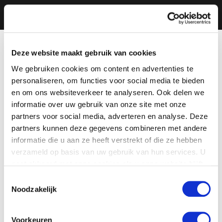
Deze website maakt gebruik van cookies
We gebruiken cookies om content en advertenties te
personaliseren, om functies voor social media te bieden
en om ons websiteverkeer te analyseren. Ook delen we
informatie over uw gebruik van onze site met onze
partners voor social media, adverteren en analyse. Deze
partners kunnen deze gegevens combineren met andere
informatie die u aan ze heeft verstrekt of die ze hebben
verzameld op basis van uw gebruik van hun services. U
gaat akkoord met onze cookies als u onze website blijft
gebruiken.
Toestemmingsselectie
Noodzakelijk
Voorkeuren