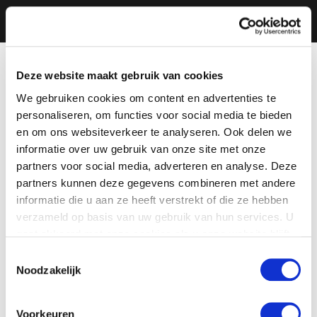
Deze website maakt gebruik van cookies
We gebruiken cookies om content en advertenties te
personaliseren, om functies voor social media te bieden
en om ons websiteverkeer te analyseren. Ook delen we
informatie over uw gebruik van onze site met onze
partners voor social media, adverteren en analyse. Deze
partners kunnen deze gegevens combineren met andere
informatie die u aan ze heeft verstrekt of die ze hebben
verzameld op basis van uw gebruik van hun services. U
gaat akkoord met onze cookies als u onze website blijft
gebruiken.
Toestemmingsselectie
Noodzakelijk
Voorkeuren