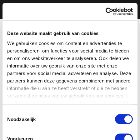
Deze website maakt gebruik van cookies
We gebruiken cookies om content en advertenties te
personaliseren, om functies voor social media te bieden
en om ons websiteverkeer te analyseren. Ook delen we
informatie over uw gebruik van onze site met onze
partners voor social media, adverteren en analyse. Deze
partners kunnen deze gegevens combineren met andere
informatie die u aan ze heeft verstrekt of die ze hebben
verzameld op basis van uw gebruik van hun services. U
gaat akkoord met onze cookies als u onze website blijft
gebruiken.
Toestemmingsselectie
Noodzakelijk
Voorkeuren