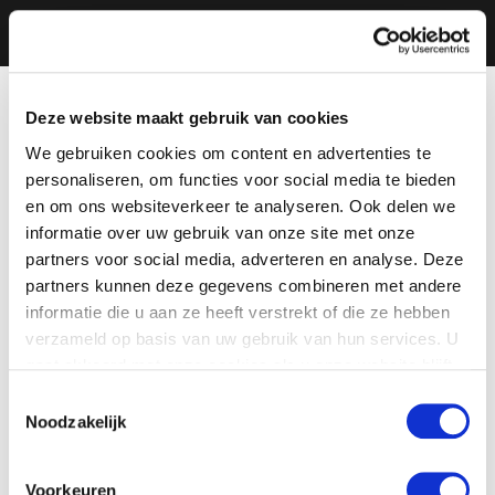
Deze website maakt gebruik van cookies
We gebruiken cookies om content en advertenties te
personaliseren, om functies voor social media te bieden
en om ons websiteverkeer te analyseren. Ook delen we
informatie over uw gebruik van onze site met onze
partners voor social media, adverteren en analyse. Deze
partners kunnen deze gegevens combineren met andere
informatie die u aan ze heeft verstrekt of die ze hebben
verzameld op basis van uw gebruik van hun services. U
gaat akkoord met onze cookies als u onze website blijft
gebruiken.
Toestemmingsselectie
Noodzakelijk
Voorkeuren