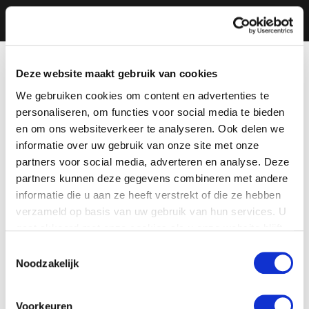
Deze website maakt gebruik van cookies
We gebruiken cookies om content en advertenties te
personaliseren, om functies voor social media te bieden
en om ons websiteverkeer te analyseren. Ook delen we
informatie over uw gebruik van onze site met onze
partners voor social media, adverteren en analyse. Deze
partners kunnen deze gegevens combineren met andere
informatie die u aan ze heeft verstrekt of die ze hebben
verzameld op basis van uw gebruik van hun services. U
gaat akkoord met onze cookies als u onze website blijft
gebruiken.
Toestemmingsselectie
Noodzakelijk
Voorkeuren