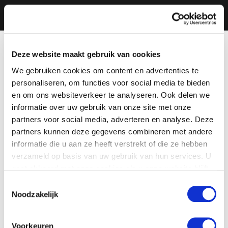
Deze website maakt gebruik van cookies
We gebruiken cookies om content en advertenties te
personaliseren, om functies voor social media te bieden
en om ons websiteverkeer te analyseren. Ook delen we
informatie over uw gebruik van onze site met onze
partners voor social media, adverteren en analyse. Deze
partners kunnen deze gegevens combineren met andere
informatie die u aan ze heeft verstrekt of die ze hebben
verzameld op basis van uw gebruik van hun services. U
gaat akkoord met onze cookies als u onze website blijft
gebruiken.
Toestemmingsselectie
Noodzakelijk
Voorkeuren