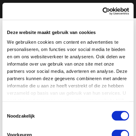
Deze website maakt gebruik van cookies
We gebruiken cookies om content en advertenties te
personaliseren, om functies voor social media te bieden
en om ons websiteverkeer te analyseren. Ook delen we
informatie over uw gebruik van onze site met onze
partners voor social media, adverteren en analyse. Deze
partners kunnen deze gegevens combineren met andere
informatie die u aan ze heeft verstrekt of die ze hebben
verzameld op basis van uw gebruik van hun services. U
gaat akkoord met onze cookies als u onze website blijft
gebruiken.
Toestemmingsselectie
Noodzakelijk
Voorkeuren