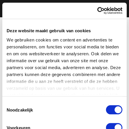
Deze website maakt gebruik van cookies
We gebruiken cookies om content en advertenties te
personaliseren, om functies voor social media te bieden
en om ons websiteverkeer te analyseren. Ook delen we
informatie over uw gebruik van onze site met onze
partners voor social media, adverteren en analyse. Deze
partners kunnen deze gegevens combineren met andere
informatie die u aan ze heeft verstrekt of die ze hebben
verzameld op basis van uw gebruik van hun services. U
gaat akkoord met onze cookies als u onze website blijft
gebruiken.
Toestemmingsselectie
Noodzakelijk
Voorkeuren