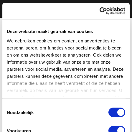
Deze website maakt gebruik van cookies
We gebruiken cookies om content en advertenties te
personaliseren, om functies voor social media te bieden
en om ons websiteverkeer te analyseren. Ook delen we
informatie over uw gebruik van onze site met onze
partners voor social media, adverteren en analyse. Deze
partners kunnen deze gegevens combineren met andere
informatie die u aan ze heeft verstrekt of die ze hebben
verzameld op basis van uw gebruik van hun services. U
gaat akkoord met onze cookies als u onze website blijft
gebruiken.
Toestemmingsselectie
Noodzakelijk
Voorkeuren