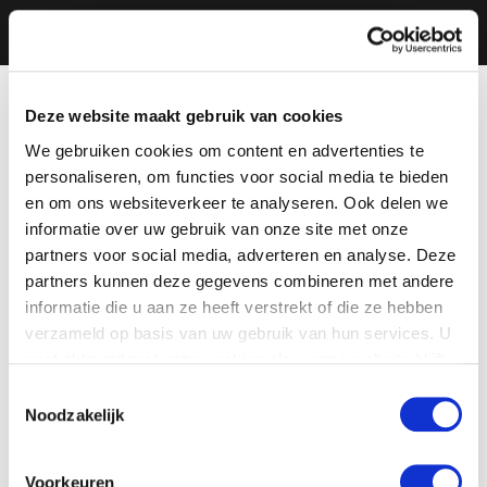
Deze website maakt gebruik van cookies
We gebruiken cookies om content en advertenties te
personaliseren, om functies voor social media te bieden
en om ons websiteverkeer te analyseren. Ook delen we
informatie over uw gebruik van onze site met onze
partners voor social media, adverteren en analyse. Deze
partners kunnen deze gegevens combineren met andere
informatie die u aan ze heeft verstrekt of die ze hebben
verzameld op basis van uw gebruik van hun services. U
gaat akkoord met onze cookies als u onze website blijft
gebruiken.
Toestemmingsselectie
Noodzakelijk
Voorkeuren