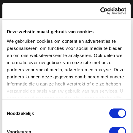
Deze website maakt gebruik van cookies
We gebruiken cookies om content en advertenties te
personaliseren, om functies voor social media te bieden
en om ons websiteverkeer te analyseren. Ook delen we
informatie over uw gebruik van onze site met onze
partners voor social media, adverteren en analyse. Deze
partners kunnen deze gegevens combineren met andere
informatie die u aan ze heeft verstrekt of die ze hebben
verzameld op basis van uw gebruik van hun services. U
gaat akkoord met onze cookies als u onze website blijft
gebruiken.
Toestemmingsselectie
Noodzakelijk
Voorkeuren