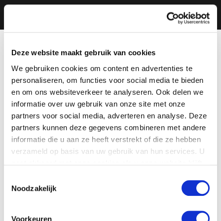
Deze website maakt gebruik van cookies
We gebruiken cookies om content en advertenties te
personaliseren, om functies voor social media te bieden
en om ons websiteverkeer te analyseren. Ook delen we
informatie over uw gebruik van onze site met onze
partners voor social media, adverteren en analyse. Deze
partners kunnen deze gegevens combineren met andere
informatie die u aan ze heeft verstrekt of die ze hebben
verzameld op basis van uw gebruik van hun services. U
gaat akkoord met onze cookies als u onze website blijft
gebruiken.
Toestemmingsselectie
Noodzakelijk
Voorkeuren