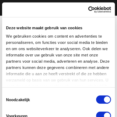
Deze website maakt gebruik van cookies
We gebruiken cookies om content en advertenties te
personaliseren, om functies voor social media te bieden
en om ons websiteverkeer te analyseren. Ook delen we
informatie over uw gebruik van onze site met onze
partners voor social media, adverteren en analyse. Deze
partners kunnen deze gegevens combineren met andere
informatie die u aan ze heeft verstrekt of die ze hebben
verzameld op basis van uw gebruik van hun services. U
gaat akkoord met onze cookies als u onze website blijft
gebruiken.
Toestemmingsselectie
Noodzakelijk
Voorkeuren