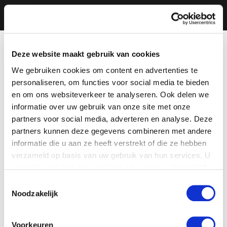
Deze website maakt gebruik van cookies
We gebruiken cookies om content en advertenties te
personaliseren, om functies voor social media te bieden
en om ons websiteverkeer te analyseren. Ook delen we
informatie over uw gebruik van onze site met onze
partners voor social media, adverteren en analyse. Deze
partners kunnen deze gegevens combineren met andere
informatie die u aan ze heeft verstrekt of die ze hebben
verzameld op basis van uw gebruik van hun services. U
gaat akkoord met onze cookies als u onze website blijft
gebruiken.
Toestemmingsselectie
Noodzakelijk
Voorkeuren