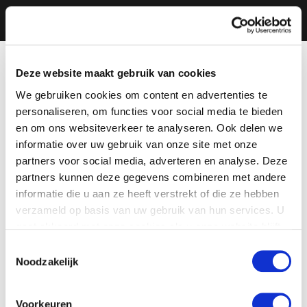
Deze website maakt gebruik van cookies
We gebruiken cookies om content en advertenties te
personaliseren, om functies voor social media te bieden
en om ons websiteverkeer te analyseren. Ook delen we
informatie over uw gebruik van onze site met onze
partners voor social media, adverteren en analyse. Deze
partners kunnen deze gegevens combineren met andere
informatie die u aan ze heeft verstrekt of die ze hebben
verzameld op basis van uw gebruik van hun services. U
gaat akkoord met onze cookies als u onze website blijft
gebruiken.
Toestemmingsselectie
Noodzakelijk
Voorkeuren