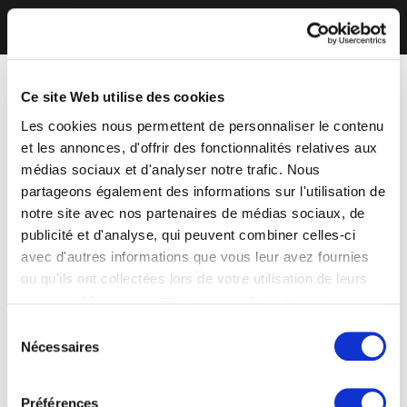
Ce site Web utilise des cookies
Les cookies nous permettent de personnaliser le contenu
et les annonces, d'offrir des fonctionnalités relatives aux
médias sociaux et d'analyser notre trafic. Nous
partageons également des informations sur l'utilisation de
notre site avec nos partenaires de médias sociaux, de
publicité et d'analyse, qui peuvent combiner celles-ci
avec d'autres informations que vous leur avez fournies
ou qu'ils ont collectées lors de votre utilisation de leurs
services. Vous consentez à nos cookies si vous
continuez à utiliser notre site Web.
Sélection
Nécessaires
du
consentement
Préférences