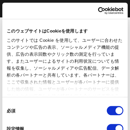
このウェブサイトはCookieを使用します
このサイトでは Cookie を使用して、ユーザーに合わせた
コンテンツや広告の表示、ソーシャルメディア機能の提
供、広告の表示回数やクリック数の測定を行っていま
す。またユーザーによるサイトの利用状況についても情
報を収集し、ソーシャルメディアや広告配信、データ解
析の各パートナーと共有しています。各パートナーは、
ここで収集された情報とユーザーが各パートナーに提供
した他の情報、ユーザーが各パートナーのサービスを使
用したときに収集した他の情報を組み合わせて使用する
ことがあります。 当ウェブサイトの使用を続行するとク
同
ッキーに同意したことになります。
必須
意
の
選
設定情報