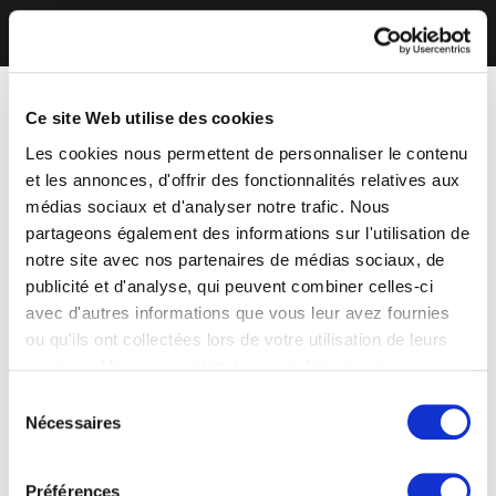
Ce site Web utilise des cookies
Les cookies nous permettent de personnaliser le contenu
et les annonces, d'offrir des fonctionnalités relatives aux
médias sociaux et d'analyser notre trafic. Nous
partageons également des informations sur l'utilisation de
notre site avec nos partenaires de médias sociaux, de
publicité et d'analyse, qui peuvent combiner celles-ci
avec d'autres informations que vous leur avez fournies
ou qu'ils ont collectées lors de votre utilisation de leurs
services. Vous consentez à nos cookies si vous
continuez à utiliser notre site Web.
Sélection
Nécessaires
du
consentement
Préférences