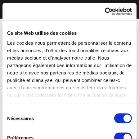
Ce site Web utilise des cookies
Les cookies nous permettent de personnaliser le contenu
et les annonces, d'offrir des fonctionnalités relatives aux
médias sociaux et d'analyser notre trafic. Nous
partageons également des informations sur l'utilisation de
notre site avec nos partenaires de médias sociaux, de
publicité et d'analyse, qui peuvent combiner celles-ci
avec d'autres informations que vous leur avez fournies
ou qu'ils ont collectées lors de votre utilisation de leurs
services. Vous consentez à nos cookies si vous
continuez à utiliser notre site Web.
Sélection
Nécessaires
du
consentement
Préférences