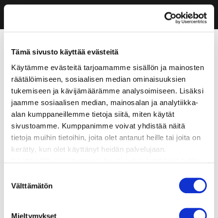
Tämä sivusto käyttää evästeitä
Käytämme evästeitä tarjoamamme sisällön ja mainosten
räätälöimiseen, sosiaalisen median ominaisuuksien
tukemiseen ja kävijämäärämme analysoimiseen. Lisäksi
jaamme sosiaalisen median, mainosalan ja analytiikka-
alan kumppaneillemme tietoja siitä, miten käytät
sivustoamme. Kumppanimme voivat yhdistää näitä
tietoja muihin tietoihin, joita olet antanut heille tai joita on
kerätty, kun olet käyttänyt heidän palvelujaan.
Käyttämällä sivustoamme, hyväksyt evästeiden käytön.
Suostumuksen
Välttämätön
valinta
Mieltymykset