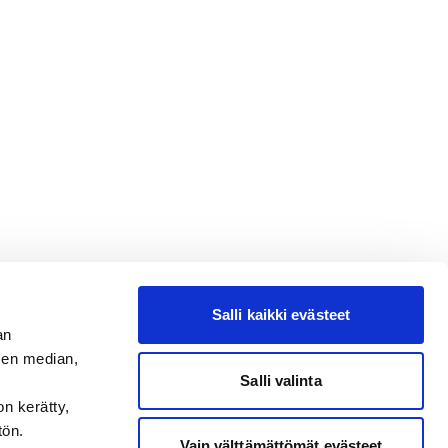
Salli kaikki evästeet
an
sen median,
Salli valinta
on kerätty,
tön.
Vain välttämättömät evästeet