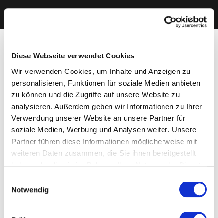
Diese Webseite verwendet Cookies
Wir verwenden Cookies, um Inhalte und Anzeigen zu
personalisieren, Funktionen für soziale Medien anbieten
zu können und die Zugriffe auf unsere Website zu
analysieren. Außerdem geben wir Informationen zu Ihrer
Verwendung unserer Website an unsere Partner für
soziale Medien, Werbung und Analysen weiter. Unsere
Partner führen diese Informationen möglicherweise mit
weiteren Daten zusammen, die Sie ihnen bereitgestellt
haben oder die sie im Rahmen Ihrer Nutzung der Dienste
gesammelt haben. Sie geben Einwilligung zu unseren
Einwilligungsauswahl
Cookies, wenn Sie unsere Webseite weiterhin nutzen.
Notwendig