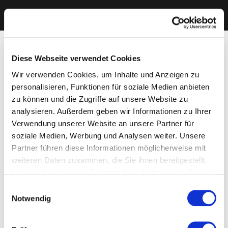
Diese Webseite verwendet Cookies
Wir verwenden Cookies, um Inhalte und Anzeigen zu
personalisieren, Funktionen für soziale Medien anbieten
zu können und die Zugriffe auf unsere Website zu
analysieren. Außerdem geben wir Informationen zu Ihrer
Verwendung unserer Website an unsere Partner für
soziale Medien, Werbung und Analysen weiter. Unsere
Partner führen diese Informationen möglicherweise mit
weiteren Daten zusammen, die Sie ihnen bereitgestellt
haben oder die sie im Rahmen Ihrer Nutzung der Dienste
gesammelt haben. Sie geben Einwilligung zu unseren
Einwilligungsauswahl
Cookies, wenn Sie unsere Webseite weiterhin nutzen.
Notwendig