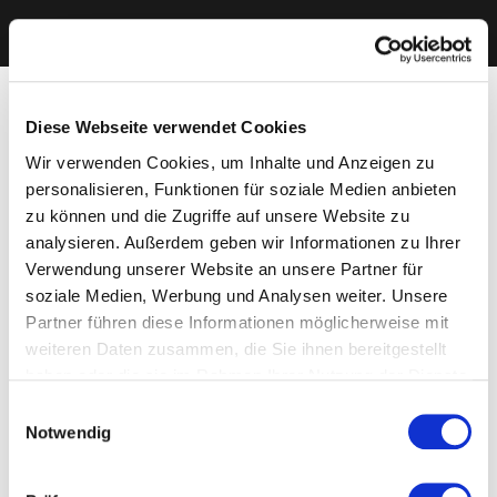
Diese Webseite verwendet Cookies
Wir verwenden Cookies, um Inhalte und Anzeigen zu
personalisieren, Funktionen für soziale Medien anbieten
zu können und die Zugriffe auf unsere Website zu
analysieren. Außerdem geben wir Informationen zu Ihrer
Verwendung unserer Website an unsere Partner für
soziale Medien, Werbung und Analysen weiter. Unsere
Partner führen diese Informationen möglicherweise mit
weiteren Daten zusammen, die Sie ihnen bereitgestellt
haben oder die sie im Rahmen Ihrer Nutzung der Dienste
gesammelt haben. Sie geben Einwilligung zu unseren
Einwilligungsauswahl
Cookies, wenn Sie unsere Webseite weiterhin nutzen.
Notwendig